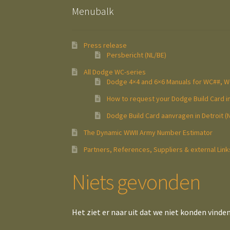
Menubalk
Press release
Persbericht (NL/BE)
All Dodge WC-series
Dodge 4×4 and 6×6 Manuals for WC##, 
How to request your Dodge Build Card in
Dodge Build Card aanvragen in Detroit (
The Dynamic WWII Army Number Estimator
Partners, References, Suppliers & external Link
Niets gevonden
Het ziet er naar uit dat we niet konden vinde