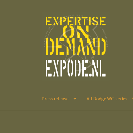
Ga
Ga
door
naar
naar
de
navigatie
inhoud
Press release
All Dodge WC-series