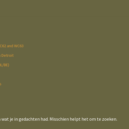
WC62 and WC63
 Detroit
NL/BE)
s
n wat je in gedachten had. Misschien helpt het om te zoeken.