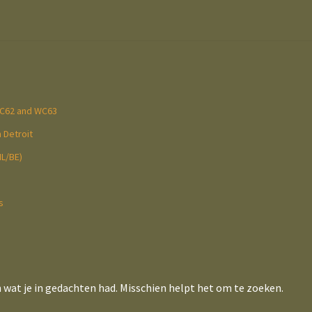
WC62 and WC63
 Detroit
NL/BE)
s
n wat je in gedachten had. Misschien helpt het om te zoeken.