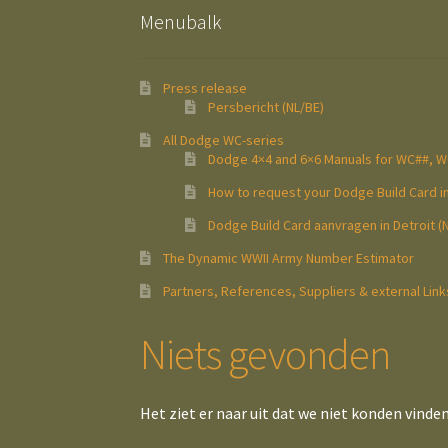
Menubalk
Press release
Persbericht (NL/BE)
All Dodge WC-series
Dodge 4×4 and 6×6 Manuals for WC##, 
How to request your Dodge Build Card in
Dodge Build Card aanvragen in Detroit (
The Dynamic WWII Army Number Estimator
Partners, References, Suppliers & external Link
Niets gevonden
Het ziet er naar uit dat we niet konden vinde