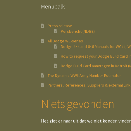
Menubalk
Press release
Persbericht (NL/BE)
All Dodge WC-series
Dodge 4×4 and 6×6 Manuals for WC##, 
How to request your Dodge Build Card in
Dodge Build Card aanvragen in Detroit (
The Dynamic WWII Army Number Estimator
Partners, References, Suppliers & external Link
Niets gevonden
Het ziet er naar uit dat we niet konden vinde