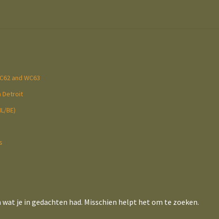
WC62 and WC63
 Detroit
NL/BE)
s
n wat je in gedachten had. Misschien helpt het om te zoeken.