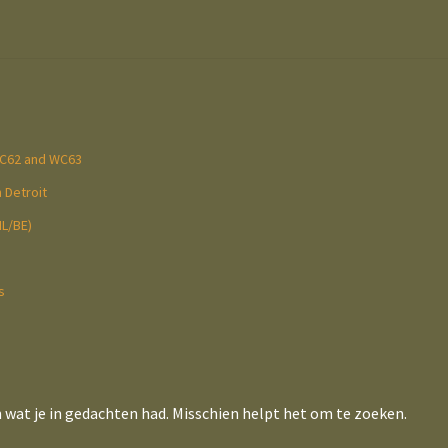
WC62 and WC63
 Detroit
NL/BE)
s
n wat je in gedachten had. Misschien helpt het om te zoeken.