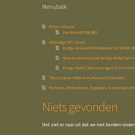
Menubalk
Press release
Persbericht (NL/BE)
All Dodge WC-series
Dodge 4×4 and 6×6 Manuals for WC##, 
How to request your Dodge Build Card in
Dodge Build Card aanvragen in Detroit (
The Dynamic WWII Army Number Estimator
Partners, References, Suppliers & external Link
Niets gevonden
Het ziet er naar uit dat we niet konden vinde