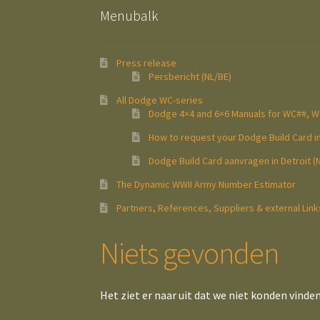
Menubalk
Press release
Persbericht (NL/BE)
All Dodge WC-series
Dodge 4×4 and 6×6 Manuals for WC##, 
How to request your Dodge Build Card in
Dodge Build Card aanvragen in Detroit (
The Dynamic WWII Army Number Estimator
Partners, References, Suppliers & external Link
Niets gevonden
Het ziet er naar uit dat we niet konden vinde