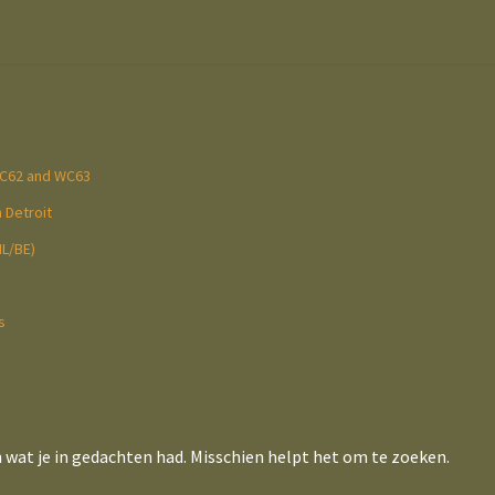
WC62 and WC63
 Detroit
NL/BE)
s
n wat je in gedachten had. Misschien helpt het om te zoeken.